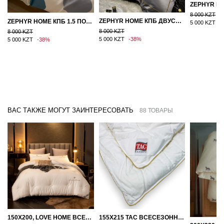
8 000 KZT
ZEPHYR HOME КПБ ДВУСПАЛКА ЕВРО МАКО-САТИН 100S ГРАНИТ
ZEPHYR HOME КПБ 1.5 ПОЛУТОРКА ЦВЕТНЫЕ КРУГИ
5 000 KZT
-
8 000 KZT
8 000 KZT
5 000 KZT
-38%
5 000 KZT
-38%
ВАС ТАКЖЕ МОГУТ ЗАИНТЕРЕСОВАТЬ
88 ТОВАРЫ
150Х200, LOVE HOME ВСЕСЕЗОННОЕ ОДЕЯЛО ИЗ ХЛОПКА С НАПОЛНИТЕЛЕМ МИКРОГЕЛЬ
155Х215 TAC ВСЕСЕЗОННОЕ ХЛОПКОВОЕ ОДЕЯЛО ИЗ БАМБУКОВОГО ВОЛОКНА