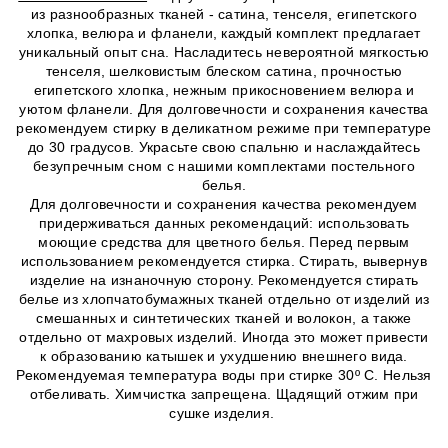
из разнообразных тканей - сатина, тенселя, египетского
хлопка, велюра и фланели, каждый комплект предлагает
уникальный опыт сна. Насладитесь невероятной мягкостью
тенселя, шелковистым блеском сатина, прочностью
египетского хлопка, нежным прикосновением велюра и
уютом фланели. Для долговечности и сохранения качества
рекомендуем стирку в деликатном режиме при температуре
до 30 градусов. Украсьте свою спальню и наслаждайтесь
безупречным сном с нашими комплектами постельного
белья.
Для долговечности и сохранения качества рекомендуем
придерживаться данных рекомендаций: использовать
моющие средства для цветного белья. Перед первым
использованием рекомендуется стирка. Стирать, вывернув
изделие на изнаночную сторону. Рекомендуется стирать
белье из хлопчатобумажных тканей отдельно от изделий из
смешанных и синтетических тканей и волокон, а также
отдельно от махровых изделий. Иногда это может привести
к образованию катышек и ухудшению внешнего вида.
Рекомендуемая температура воды при стирке 30º C. Нельзя
отбеливать. Химчистка запрещена. Щадящий отжим при
сушке изделия.