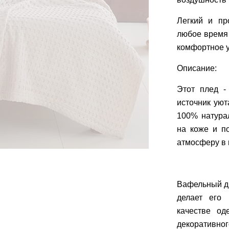
Легкий и пр
любое время 
комфортное 
Описание:
Этот плед -
источник ую
100% натура
на коже и п
атмосферу в
Вафельный ди
делает его
качестве од
декоративног