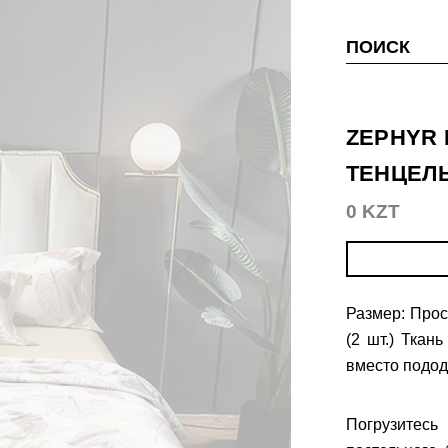
ПОИСК
ZEPHYR
ТЕНЦЕЛ
0 KZT
Размер: Прос
(2 шт.) Ткан
вместо подо
Погрузитес