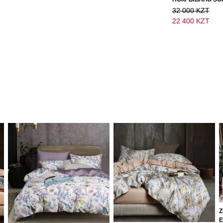
32 000 KZT
22 400 KZT
Z
Е