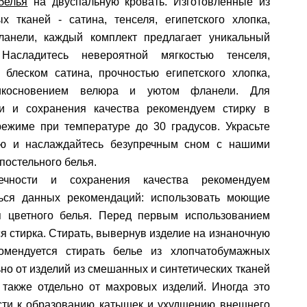
белья
на двуспальную кровать. Изготовленные из
х тканей - сатина, тенселя, египетского хлопка,
анели, каждый комплект предлагает уникальный
Насладитесь невероятной мягкостью тенселя,
 блеском сатина, прочностью египетского хлопка,
косновением велюра и уютом фланели. Для
ти и сохранения качества рекомендуем стирку в
режиме при температуре до 30 градусов. Украсьте
ю и наслаждайтесь безупречным сном с нашими
постельного белья.
ечности и сохранения качества рекомендуем
ься данных рекомендаций: использовать моющие
я цветного белья. Перед первым использованием
я стирка. Стирать, вывернув изделие на изнаночную
комендуется стирать белье из хлопчатобумажных
ьно от изделий из смешанных и синтетических тканей
 также отдельно от махровых изделий. Иногда это
сти к образованию катышек и ухудшению внешнего