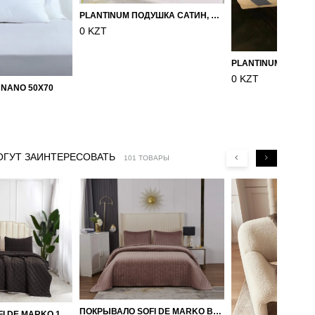
PLANTINUM ПОДУШКА САТИН, ШЕЛК 50Х70
0 KZT
0 KZT
 NANO 50X70
ОГУТ ЗАИНТЕРЕСОВАТЬ
101 ТОВАРЫ
ПОКРЫВАЛО SOFI DE MARKO ВЕЛЮР 240×260 ФЕРДИНАНД (МОККО)
ПОКРЫВАЛО SOFI DE MARKO 160×220 БРОУДИ ЧЕРНО-БЕЖЕВОЕ