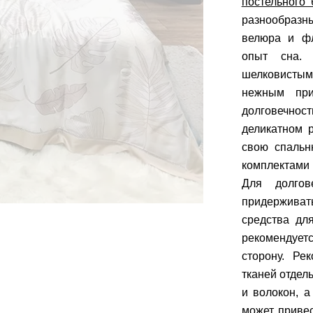
постельного 
разнообразны
велюра и фл
опыт сна. 
шелковистым
нежным при
долговечнос
деликатном 
свою спальн
комплектами 
Для долгов
придерживат
средства дл
рекомендуетс
сторону. Ре
тканей отдел
и волокон, а
может приве