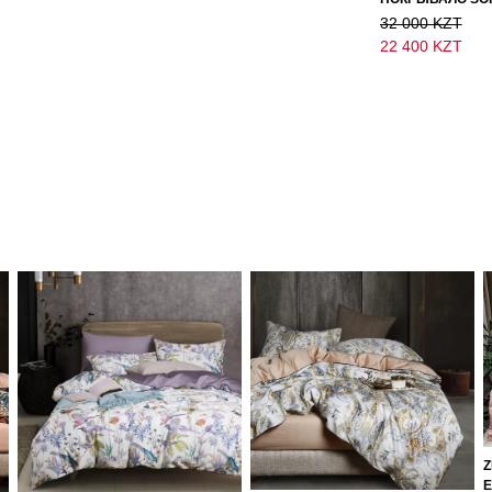
32 000 KZT
22 400 KZT
Z
Е