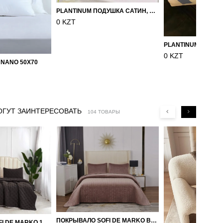
PLANTINUM ПОДУШКА САТИН, ШЕЛК 50Х70
0 KZT
0 KZT
 NANO 50X70
ОГУТ ЗАИНТЕРЕСОВАТЬ
104 ТОВАРЫ
ПОКРЫВАЛО SOFI DE MARKO ВЕЛЮР 240×260 ФЕРДИНАНД (МОККО)
ПОКРЫВАЛО SOFI DE MARKO 160×220 БРОУДИ ЧЕРНО-БЕЖЕВОЕ