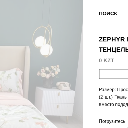
ПОИСК
ZEPHYR
ТЕНЦЕЛ
0 KZT
Размер: Прос
(2 шт.) Ткан
вместо подо
Погрузитес