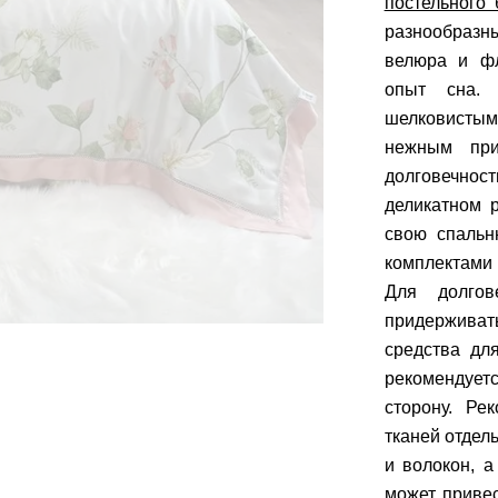
постельного 
разнообразны
велюра и фл
опыт сна. 
шелковистым
нежным при
долговечнос
деликатном 
свою спальн
комплектами 
Для долгов
придерживат
средства дл
рекомендуетс
сторону. Ре
тканей отдел
и волокон, а
может приве