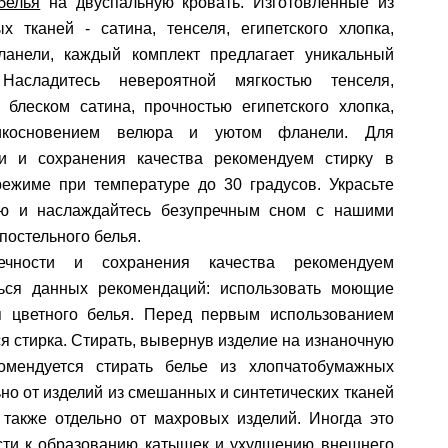
белья
на двуспальную кровать. Изготовленные из
х тканей - сатина, тенселя, египетского хлопка,
анели, каждый комплект предлагает уникальный
Насладитесь невероятной мягкостью тенселя,
 блеском сатина, прочностью египетского хлопка,
косновением велюра и уютом фланели. Для
ти и сохранения качества рекомендуем стирку в
режиме при температуре до 30 градусов. Украсьте
ю и наслаждайтесь безупречным сном с нашими
постельного белья.
ечности и сохранения качества рекомендуем
ься данных рекомендаций: использовать моющие
я цветного белья. Перед первым использованием
я стирка. Стирать, вывернув изделие на изнаночную
комендуется стирать белье из хлопчатобумажных
ьно от изделий из смешанных и синтетических тканей
 также отдельно от махровых изделий. Иногда это
сти к образованию катышек и ухудшению внешнего