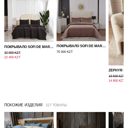
ПОКРЫВАЛО SOFI DE MARKO ВЕЛЮР 240×260 ФЕРДИНАНД (МОККО)
ПОКРЫВАЛО SOFI DE MARKO 160×220 БРОУДИ ЧЕРНО-БЕЖЕВОЕ
75 000 KZT
32 000 KZT
22 400 KZT
18 500 KZT
14 800 KZT
ПОХОЖИЕ ИЗДЕЛИЯ
327 ТОВАРЫ