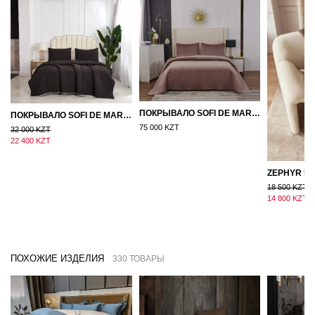
ПОКРЫВАЛО SOFI DE MARKO ВЕЛЮР 240×260 ФЕРДИНАНД (МОККО)
ПОКРЫВАЛО SOFI DE MARKO 160×220 БРОУДИ ЧЕРНО-БЕЖЕВОЕ
75 000 KZT
32 000 KZT
22 400 KZT
18 500 KZT
14 800 KZT
ПОХОЖИЕ ИЗДЕЛИЯ
330 ТОВАРЫ