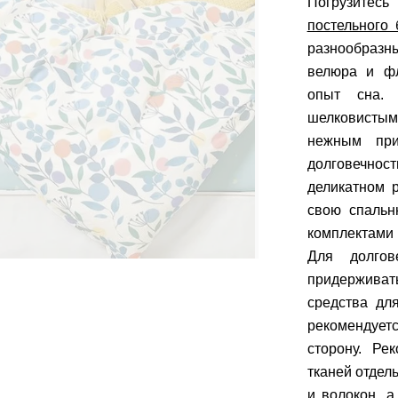
Погрузитес
постельного 
разнообразны
велюра и фл
опыт сна. 
шелковистым
нежным при
долговечнос
деликатном 
свою спальн
комплектами 
Для долгов
придерживат
средства дл
рекомендуетс
сторону. Ре
тканей отдел
и волокон, а