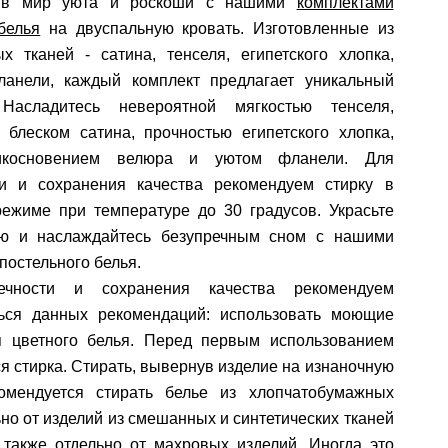
ь в мир уюта и роскоши с нашими
комплектами
белья
на двуспальную кровать. Изготовленные из
х тканей - сатина, тенселя, египетского хлопка,
анели, каждый комплект предлагает уникальный
Насладитесь невероятной мягкостью тенселя,
 блеском сатина, прочностью египетского хлопка,
косновением велюра и уютом фланели. Для
ти и сохранения качества рекомендуем стирку в
режиме при температуре до 30 градусов. Украсьте
ю и наслаждайтесь безупречным сном с нашими
постельного белья.
ечности и сохранения качества рекомендуем
ься данных рекомендаций: использовать моющие
я цветного белья. Перед первым использованием
я стирка. Стирать, вывернув изделие на изнаночную
комендуется стирать белье из хлопчатобумажных
ьно от изделий из смешанных и синтетических тканей
 также отдельно от махровых изделий. Иногда это