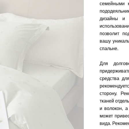
семейными 
пододеяльник
дизайны и 
использован
позволит по
вашу уникал
спальне.
Для долгов
придерживат
средства дл
рекомендуетс
сторону. Ре
тканей отдел
и волокон, а
может приве
вида. Рекоме