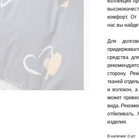
коллекция п
высококачес
комфорт. От
нас вы найде
Для долгов
придерживат
средства дл
рекомендуетс
сторону. Ре
тканей отдел
и волокон, а
может приве
вида. Рекоме
отбеливать.
изделия.
В наличии:
0 шт.