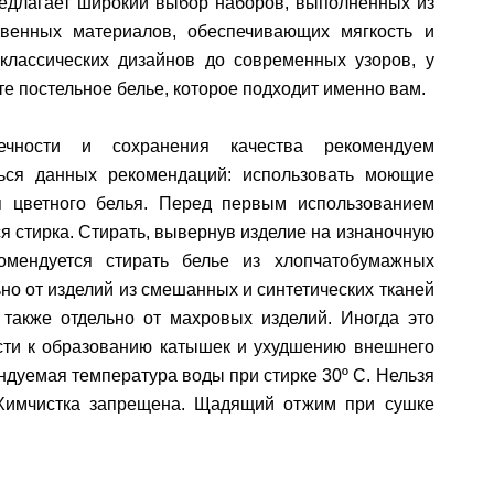
редлагает широкий выбор наборов, выполненных из
твенных материалов, обеспечивающих мягкость и
 классических дизайнов до современных узоров, у
те постельное белье, которое подходит именно вам.
ечности и сохранения качества рекомендуем
ься данных рекомендаций: использовать моющие
я цветного белья. Перед первым использованием
я стирка. Стирать, вывернув изделие на изнаночную
комендуется стирать белье из хлопчатобумажных
ьно от изделий из смешанных и синтетических тканей
 также отдельно от махровых изделий. Иногда это
сти к образованию катышек и ухудшению внешнего
ндуемая температура воды при стирке 30º C. Нельзя
 Химчистка запрещена. Щадящий отжим при сушке