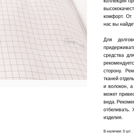
коллекция п
высококачес
комфорт. От
нас вы найде
Для долгов
придерживат
средства дл
рекомендуетс
сторону. Ре
тканей отдел
и волокон, а
может приве
вида. Рекоме
отбеливать.
изделия.
В наличии:
0 шт.