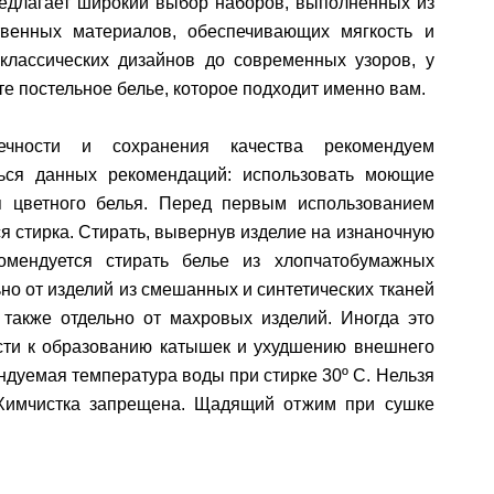
редлагает широкий выбор наборов, выполненных из
твенных материалов, обеспечивающих мягкость и
 классических дизайнов до современных узоров, у
те постельное белье, которое подходит именно вам.
ечности и сохранения качества рекомендуем
ься данных рекомендаций: использовать моющие
я цветного белья. Перед первым использованием
я стирка. Стирать, вывернув изделие на изнаночную
комендуется стирать белье из хлопчатобумажных
ьно от изделий из смешанных и синтетических тканей
 также отдельно от махровых изделий. Иногда это
сти к образованию катышек и ухудшению внешнего
ндуемая температура воды при стирке 30º C. Нельзя
 Химчистка запрещена. Щадящий отжим при сушке