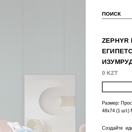
ПОИСК
ZEPHYR 
ЕГИПЕТС
ИЗУМРУ
0 KZT
Размер: Прос
48х74 (1 шт.)
Создайте ид