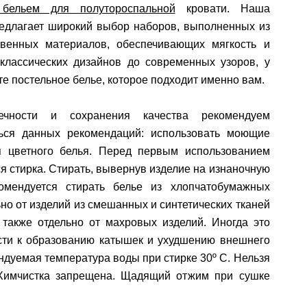
 бельем для полутороспальной
кровати. Наша
редлагает широкий выбор наборов, выполненных из
твенных материалов, обеспечивающих мягкость и
 классических дизайнов до современных узоров, у
те постельное белье, которое подходит именно вам.
ечности и сохранения качества рекомендуем
ься данных рекомендаций: использовать моющие
я цветного белья. Перед первым использованием
я стирка. Стирать, вывернув изделие на изнаночную
комендуется стирать белье из хлопчатобумажных
ьно от изделий из смешанных и синтетических тканей
 также отдельно от махровых изделий. Иногда это
сти к образованию катышек и ухудшению внешнего
ндуемая температура воды при стирке 30º C. Нельзя
 Химчистка запрещена. Щадящий отжим при сушке