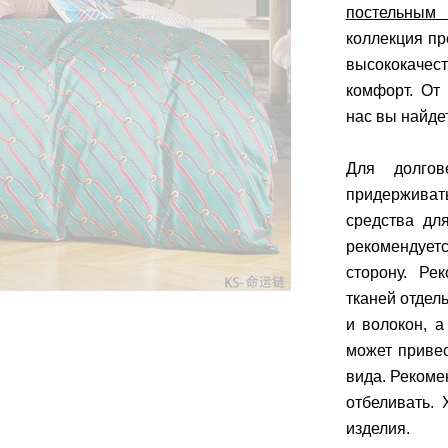
постельным
коллекция п
высококачес
комфорт. От
нас вы найде
Для долгов
придерживат
средства дл
рекомендуетс
сторону. Ре
тканей отдел
и волокон, а
может приве
вида. Рекоме
отбеливать.
изделия.