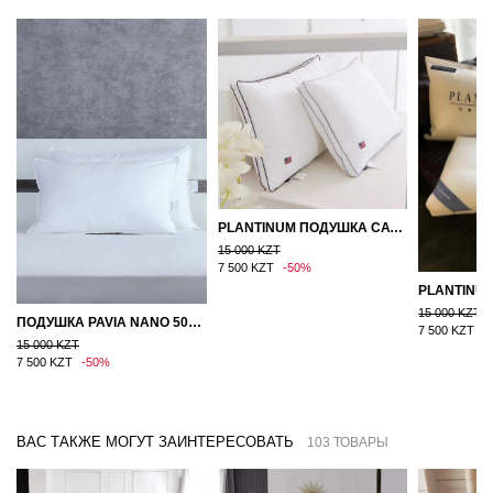
PLANTINUM ПОДУШКА САТИН, ШЕЛК 50Х70
15 000 KZT
7 500 KZT
-50%
15 000 KZT
ПОДУШКА PAVIA NANO 50X70
7 500 KZT
-
15 000 KZT
7 500 KZT
-50%
ВАС ТАКЖЕ МОГУТ ЗАИНТЕРЕСОВАТЬ
103 ТОВАРЫ