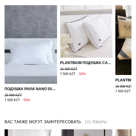
PLANTINUM ПОДУШКА САТИН, ШЕЛК 50Х70
15 000 KZT
7 500 KZT
-50%
15 000 KZT
ПОДУШКА PAVIA NANO 50X70
7 500 KZT
-
15 000 KZT
7 500 KZT
-50%
ВАС ТАКЖЕ МОГУТ ЗАИНТЕРЕСОВАТЬ
101 ТОВАРЫ