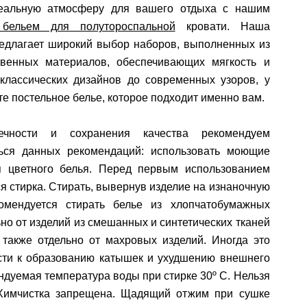
еальную атмосферу для вашего отдыха с нашим
 бельем для полутороспальной
кровати. Наша
редлагает широкий выбор наборов, выполненных из
твенных материалов, обеспечивающих мягкость и
 классических дизайнов до современных узоров, у
те постельное белье, которое подходит именно вам.
ечности и сохранения качества рекомендуем
ься данных рекомендаций: использовать моющие
я цветного белья. Перед первым использованием
я стирка. Стирать, вывернув изделие на изнаночную
комендуется стирать белье из хлопчатобумажных
ьно от изделий из смешанных и синтетических тканей
 также отдельно от махровых изделий. Иногда это
сти к образованию катышек и ухудшению внешнего
ндуемая температура воды при стирке 30º C. Нельзя
 Химчистка запрещена. Щадящий отжим при сушке