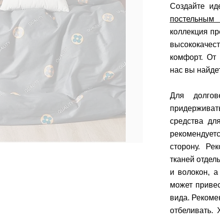
Создайте ид
постельным
коллекция п
высококачес
комфорт. От
нас вы найде
Для долгов
придерживат
средства дл
рекомендуетс
сторону. Ре
тканей отдел
и волокон, а
может приве
вида. Рекоме
отбеливать.