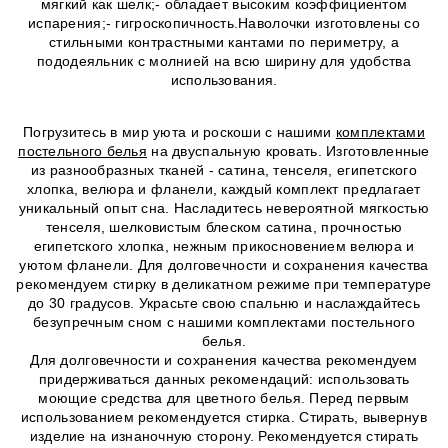
мягкий как шелк;- обладает высоким коэффициентом
испарения;- гигроскопичность.Наволочки изготовлены со
стильными контрастными кантами по периметру, а
пододеяльник с молнией на всю ширину для удобства
использования.
Погрузитесь в мир уюта и роскоши с нашими
комплектами
постельного белья
на двуспальную кровать. Изготовленные
из разнообразных тканей - сатина, тенселя, египетского
хлопка, велюра и фланели, каждый комплект предлагает
уникальный опыт сна. Насладитесь невероятной мягкостью
тенселя, шелковистым блеском сатина, прочностью
египетского хлопка, нежным прикосновением велюра и
уютом фланели. Для долговечности и сохранения качества
рекомендуем стирку в деликатном режиме при температуре
до 30 градусов. Украсьте свою спальню и наслаждайтесь
безупречным сном с нашими комплектами постельного
белья.
Для долговечности и сохранения качества рекомендуем
придерживаться данных рекомендаций: использовать
моющие средства для цветного белья. Перед первым
использованием рекомендуется стирка. Стирать, вывернув
изделие на изнаночную сторону. Рекомендуется стирать