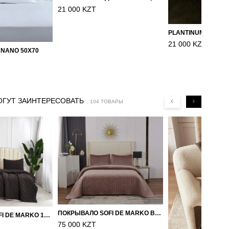
21 000 KZT
21 000 KZT
 NANO 50X70
ОГУТ ЗАИНТЕРЕСОВАТЬ
104 ТОВАРЫ
ПОКРЫВАЛО SOFI DE MARKO ВЕЛЮР 240×260 ФЕРДИНАНД (МОККО)
ПОКРЫВАЛО SOFI DE MARKO 160×220 БРОУДИ ЧЕРНО-БЕЖЕВОЕ
75 000 KZT