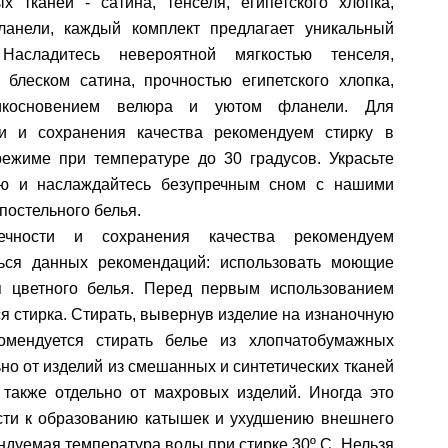
х тканей - сатина, тенселя, египетского хлопка,
анели, каждый комплект предлагает уникальный
Насладитесь невероятной мягкостью тенселя,
 блеском сатина, прочностью египетского хлопка,
косновением велюра и уютом фланели. Для
ти и сохранения качества рекомендуем стирку в
режиме при температуре до 30 градусов. Украсьте
ю и наслаждайтесь безупречным сном с нашими
постельного белья.
ечности и сохранения качества рекомендуем
ься данных рекомендаций: использовать моющие
я цветного белья. Перед первым использованием
я стирка. Стирать, вывернув изделие на изнаночную
комендуется стирать белье из хлопчатобумажных
ьно от изделий из смешанных и синтетических тканей
 также отдельно от махровых изделий. Иногда это
сти к образованию катышек и ухудшению внешнего
ндуемая температура воды при стирке 30º C. Нельзя