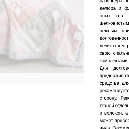
разнообразны
велюра и фл
опыт сна. 
шелковистым
нежным при
долговечнос
деликатном 
свою спальн
комплектами 
Для долгов
придерживат
средства дл
рекомендуетс
сторону. Ре
тканей отдел
и волокон, а
может приве
вида. Рекоме