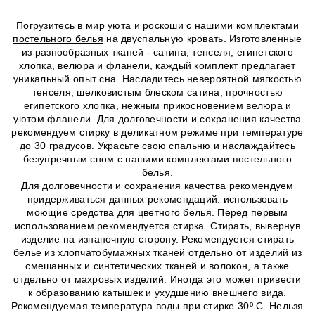
Погрузитесь в мир уюта и роскоши с нашими
комплектами
постельного белья
на двуспальную кровать. Изготовленные
из разнообразных тканей - сатина, тенселя, египетского
хлопка, велюра и фланели, каждый комплект предлагает
уникальный опыт сна. Насладитесь невероятной мягкостью
тенселя, шелковистым блеском сатина, прочностью
египетского хлопка, нежным прикосновением велюра и
уютом фланели. Для долговечности и сохранения качества
рекомендуем стирку в деликатном режиме при температуре
до 30 градусов. Украсьте свою спальню и наслаждайтесь
безупречным сном с нашими комплектами постельного
белья.
Для долговечности и сохранения качества рекомендуем
придерживаться данных рекомендаций: использовать
моющие средства для цветного белья. Перед первым
использованием рекомендуется стирка. Стирать, вывернув
изделие на изнаночную сторону. Рекомендуется стирать
белье из хлопчатобумажных тканей отдельно от изделий из
смешанных и синтетических тканей и волокон, а также
отдельно от махровых изделий. Иногда это может привести
к образованию катышек и ухудшению внешнего вида.
Рекомендуемая температура воды при стирке 30º C. Нельзя