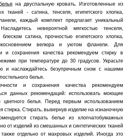
белья
на двуспальную кровать. Изготовленные из
х тканей - сатина, тенселя, египетского хлопка,
анели, каждый комплект предлагает уникальный
Насладитесь невероятной мягкостью тенселя,
 блеском сатина, прочностью египетского хлопка,
косновением велюра и уютом фланели. Для
ти и сохранения качества рекомендуем стирку в
режиме при температуре до 30 градусов. Украсьте
ю и наслаждайтесь безупречным сном с нашими
постельного белья.
ечности и сохранения качества рекомендуем
ься данных рекомендаций: использовать моющие
я цветного белья. Перед первым использованием
я стирка. Стирать, вывернув изделие на изнаночную
комендуется стирать белье из хлопчатобумажных
ьно от изделий из смешанных и синтетических тканей
 также отдельно от махровых изделий. Иногда это