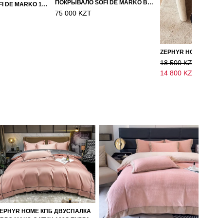
ПОКРЫВАЛО SOFI DE MARKO ВЕЛЮР 240×260 ФЕРДИНАНД (МОККО)
ПОКРЫВАЛО SOFI DE MARKO 160×220 БРОУДИ ЧЕРНО-БЕЖЕВОЕ
75 000 KZT
18 500 KZT
14 800 KZT
EPHYR HOME КПБ ДВУСПАЛКА