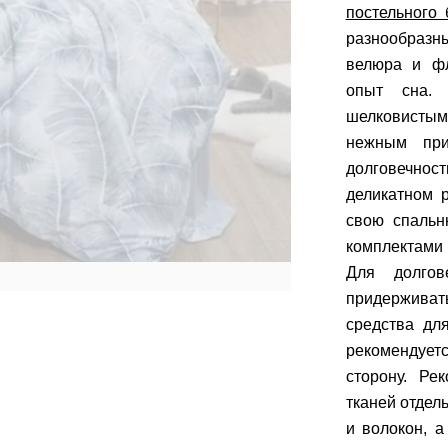
постельного 
разнообразны
велюра и фл
опыт сна. 
шелковистым
нежным при
долговечнос
деликатном 
свою спальн
комплектами 
Для долгов
придерживат
средства дл
рекомендуетс
сторону. Ре
тканей отдел
и волокон, а