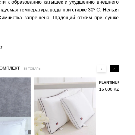
сти к образованию катышек и ухудшению внешнего
ндуемая температура воды при стирке 30º C. Нельзя
 Химчистка запрещена. Щадящий отжим при сушке
ат
КОМПЛЕКТ
38 ТОВАРЫ
15 000 KZT