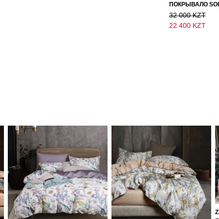
32 000 KZT
22 400 KZT
Z