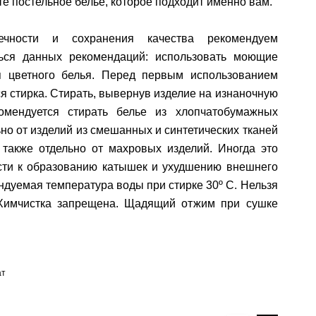
те постельное белье, которое подходит именно вам.
ечности и сохранения качества рекомендуем
ься данных рекомендаций: использовать моющие
я цветного белья. Перед первым использованием
я стирка. Стирать, вывернув изделие на изнаночную
комендуется стирать белье из хлопчатобумажных
ьно от изделий из смешанных и синтетических тканей
 также отдельно от махровых изделий. Иногда это
сти к образованию катышек и ухудшению внешнего
ндуемая температура воды при стирке 30º C. Нельзя
 Химчистка запрещена. Щадящий отжим при сушке
ат