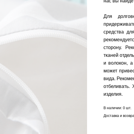
нас вы найде
Для долгов
придерживат
средства дл
рекомендуетс
сторону. Ре
тканей отдел
и волокон, а
может приве
вида. Рекоме
отбеливать.
изделия.
В наличии:
0 шт.
Доставка и возвр