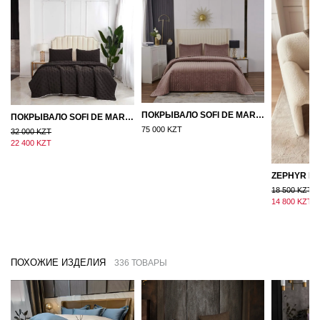
ПОКРЫВАЛО SOFI DE MARKO ВЕЛЮР 240×260 ФЕРДИНАНД (МОККО)
ПОКРЫВАЛО SOFI DE MARKO 160×220 БРОУДИ ЧЕРНО-БЕЖЕВОЕ
75 000 KZT
32 000 KZT
22 400 KZT
18 500 KZT
14 800 KZT
ПОХОЖИЕ ИЗДЕЛИЯ
336 ТОВАРЫ