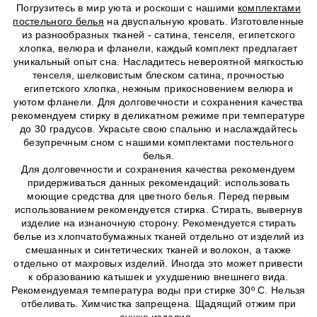
Погрузитесь в мир уюта и роскоши с нашими
комплектами
постельного белья
на двуспальную кровать. Изготовленные
из разнообразных тканей - сатина, тенселя, египетского
хлопка, велюра и фланели, каждый комплект предлагает
уникальный опыт сна. Насладитесь невероятной мягкостью
тенселя, шелковистым блеском сатина, прочностью
египетского хлопка, нежным прикосновением велюра и
уютом фланели. Для долговечности и сохранения качества
рекомендуем стирку в деликатном режиме при температуре
до 30 градусов. Украсьте свою спальню и наслаждайтесь
безупречным сном с нашими комплектами постельного
белья.
Для долговечности и сохранения качества рекомендуем
придерживаться данных рекомендаций: использовать
моющие средства для цветного белья. Перед первым
использованием рекомендуется стирка. Стирать, вывернув
изделие на изнаночную сторону. Рекомендуется стирать
белье из хлопчатобумажных тканей отдельно от изделий из
смешанных и синтетических тканей и волокон, а также
отдельно от махровых изделий. Иногда это может привести
к образованию катышек и ухудшению внешнего вида.
Рекомендуемая температура воды при стирке 30º C. Нельзя
отбеливать. Химчистка запрещена. Щадящий отжим при