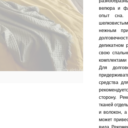
разнообразны
велюра и фл
опыт сна. 
шелковистым
нежным при
долговечнос
деликатном 
свою спальн
комплектами 
Для долгов
придерживат
средства дл
рекомендуетс
сторону. Ре
тканей отдел
и волокон, а
может приве
вида. Рекоме