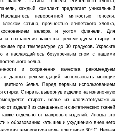
х тканей - сатина, тенселя, египетского хлопка,
анели, каждый комплект предлагает уникальный
Насладитесь невероятной мягкостью тенселя,
 блеском сатина, прочностью египетского хлопка,
косновением велюра и уютом фланели. Для
ти и сохранения качества рекомендуем стирку в
режиме при температуре до 30 градусов. Украсьте
ю и наслаждайтесь безупречным сном с нашими
постельного белья.
ечности и сохранения качества рекомендуем
ься данных рекомендаций: использовать моющие
я цветного белья. Перед первым использованием
я стирка. Стирать, вывернув изделие на изнаночную
комендуется стирать белье из хлопчатобумажных
ьно от изделий из смешанных и синтетических тканей
 также отдельно от махровых изделий. Иногда это
сти к образованию катышек и ухудшению внешнего
ндуемая температура воды при стирке 30º C. Нельзя