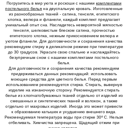
Погрузитесь в мир уюта и роскоши с нашими
комплектами
постельного белья
на двуспальную кровать. Изготовленные
из разнообразных тканей - сатина, тенселя, египетского
хлопка, велюра и фланели, каждый комплект предлагает
уникальный опыт сна. Насладитесь невероятной мягкостью
тенселя, шелковистым блеском сатина, прочностью
египетского хлопка, нежным прикосновением велюра и
уютом фланели. Для долговечности и сохранения качества
рекомендуем стирку в деликатном режиме при температуре
до 30 градусов. Украсьте свою спальню и наслаждайтесь
безупречным сном с нашими комплектами постельного
белья.
Для долговечности и сохранения качества рекомендуем
придерживаться данных рекомендаций: использовать
моющие средства для цветного белья. Перед первым
использованием рекомендуется стирка. Стирать, вывернув
изделие на изнаночную сторону. Рекомендуется стирать
белье из хлопчатобумажных тканей отдельно от изделий из
смешанных и синтетических тканей и волокон, а также
отдельно от махровых изделий. Иногда это может привести
к образованию катышек и ухудшению внешнего вида.
Рекомендуемая температура воды при стирке 30º C. Нельзя
отбеливать. Химчистка запрещена. Щадящий отжим при