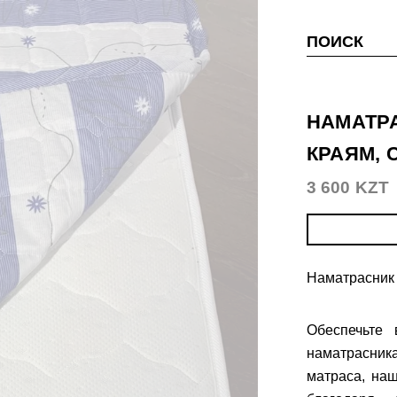
ПОИСК
НАМАТРА
КРАЯМ, 
3 600 KZT
Наматрасник 
Обеспечьте
наматрасник
матраса, н