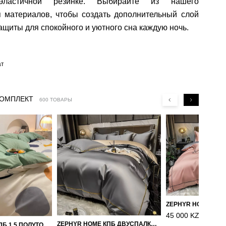
эластичной резинке. Выбирайте из нашего
я материалов, чтобы создать дополнительный слой
ащиты для спокойного и уютного сна каждую ночь.
ат
КОМПЛЕКТ
600 ТОВАРЫ
45 000 KZT
ZEPHYR HOME КПБ ДВУСПАЛКА ЕВРО МАКО-САТИН 100S ГРАНИТ
ZEPHYR HOME КПБ 1.5 ПОЛУТОРКА ЦВЕТНЫЕ КРУГИ