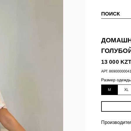
ПОИСК
ДОМАШН
ГОЛУБО
13 000 KZ
АРТ.
8690000004
Размер одежд
M
XL
Производитель