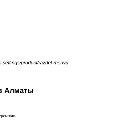
oc-settings/product/razdel-menyu
в Алматы
турсынова